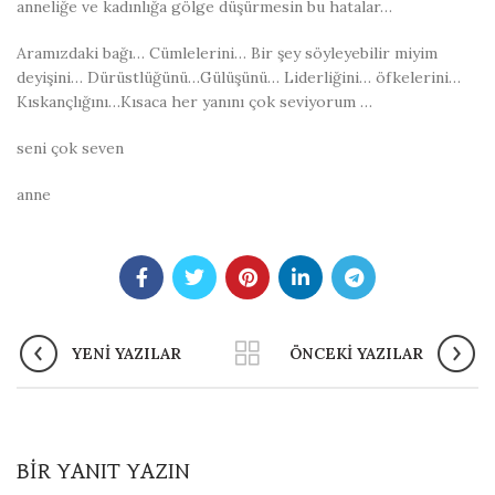
anneliğe ve kadınlığa gölge düşürmesin bu hatalar…
Aramızdaki bağı… Cümlelerini… Bir şey söyleyebilir miyim
deyişini… Dürüstlüğünü…Gülüşünü… Liderliğini… öfkelerini…
Kıskançlığını…Kısaca her yanını çok seviyorum …
seni çok seven
anne
YENI YAZILAR
ÖNCEKI YAZILAR
BIR YANIT YAZIN