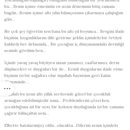
yolcululuğun başlangıcı olduğunu bilmediğim bir yolcukluktu
bu… Senin içinse ömrünün en uzun dönemnin bitiş zamanı
bugün…Benim içinse altı yılın bilançosunu çıkarmaya çalıştığım
gün…
Ne çok şey öğrettin sen bana bu altı yıl boyunca… Sevgini ifade
biçimin, kızgınlıklarını dile getirme şeklin içimdeki bir örtüyü
kaldırdı her defasında… Bir çocuğun iç dünyasınındaki derinliği
seninle gördüm ben…
İçinde yavaş yavaş büyüyen insan yanımızı, zaaflarımızı, derin
düşünceleri ve duyguları bir de… Kendi duygularını ifade etme
biçimin iyi bir sağaltıcı olur inşallah hayatının geri kalan
döneminde…
İnşallah bu uzun altı yıllık serüvende güzel bir çocukluk
armağan edebilmişizdir sana… Problemlerini çözerken,
çocukluğuna ait bir sesi, bir kokuyu duyduğunda iyi bir zamana
çağırır bilinçaltın seni…
Elbette hatalarım(ız) oldu…olacakta…Dilerim senin içindeki