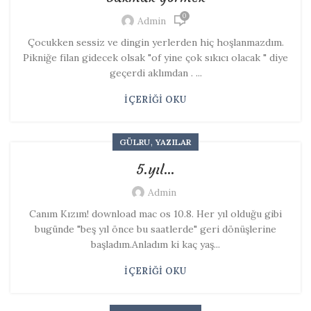
0
Admin
Çocukken sessiz ve dingin yerlerden hiç hoşlanmazdım.
Pikniğe filan gidecek olsak "of yine çok sıkıcı olacak " diye
geçerdi aklımdan . ...
İÇERIĞI OKU
,
GÜLRU
YAZILAR
5.yıl…
Admin
Canım Kızım! download mac os 10.8. Her yıl olduğu gibi
bugünde "beş yıl önce bu saatlerde" geri dönüşlerine
başladım.Anladım ki kaç yaş...
İÇERIĞI OKU