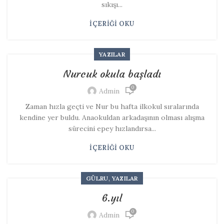
sıkışı...
İÇERIĞI OKU
YAZILAR
Nurcuk okula başladı
0
Admin
Zaman hızla geçti ve Nur bu hafta ilkokul sıralarında
kendine yer buldu. Anaokuldan arkadaşının olması alışma
sürecini epey hızlandırsa...
İÇERIĞI OKU
,
GÜLRU
YAZILAR
6.yıl
0
Admin