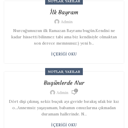
,
NOTLAR
YAZILAR
İlk Bayram
Admin
Nurcuğumuzun ilk Ramazan Bayramı bugün.Kendisi ne
kadar hissetti bilinmez tabi ama biz kendisiyle olmaktan
son derece memnunuz:) yeni b...
İÇERIĞI OKU
,
NOTLAR
YAZILAR
Bugünlerde Nur
2
Admin
Dört dişi çıkmış, sekiz buçuk ayı geride bırakış ufak bir kız
o...Annemsiz yaşayamam, babamın omuzlarına çıkmadan
duramam hallerinde. N...
İÇERIĞI OKU