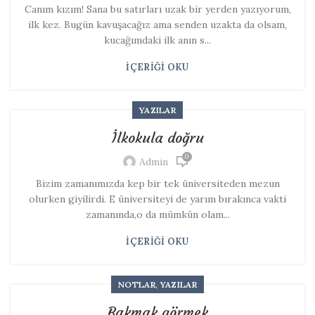
Canım kızım! Sana bu satırları uzak bir yerden yazıyorum,
ilk kez. Bugün kavuşacağız ama senden uzakta da olsam,
kucağımdaki ilk anın s...
İÇERIĞI OKU
YAZILAR
İlkokula doğru
0
Admin
Bizim zamanımızda kep bir tek üniversiteden mezun
olurken giyilirdi. E üniversiteyi de yarım bırakınca vakti
zamanında,o da mümkün olam...
İÇERIĞI OKU
,
NOTLAR
YAZILAR
Bakmak görmek