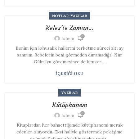
,
NOTLAR
YAZILAR
Keles’te Zaman…
0
Admin
Benim için lohusalık hallerini terketme süreci altı ay
sanırım. Bebelerin beni görmeden duramadığı- Nur
Gülru'yu göremeyince de benzer ...
İÇERIĞI OKU
YAZILAR
Kütüphanem
0
Admin
Kitaplardan her bahsettiğimde kütüphanemi merak
edenler oluyordu. Eksi haliyle göstermek pek işime
gelmedi.Kafama göre bir şeyler yaptı...