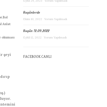
Eylül 29, 2023
Yorum Yapılmadı
Bugünlerde
or.Bol
Ekim 10, 2022
Yorum Yapılmadı
l Anlat
Bugün 12.09.2022
ye okuması
Eylül 12, 2022
Yorum Yapılmadı
r şeyi
FACEBOOK CANLI
ldırıp
ş.)
luyor.
öntemini