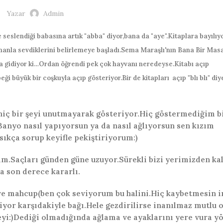
Yazar
Admin
 seslendiği babasına artık "abba" diyor,bana da "aye".Kitaplara bayılıy
anla sevdiklerini belirlemeye başladı.Sema Maraşlı'nın Bana Bir Masa
una gidiyor ki…Ordan öğrendi pek çok hayvanı neredeyse.Kitabı açıp
eği büyük bir coşkuyla açıp gösteriyor.Bir de kitapları açıp "blı blı" di
iç bir şeyi unutmayarak gösteriyor.Hiç göstermediğim bi
.Banyo nasıl yapıyorsun ya da nasıl ağlıyorsun sen kızım
sıkça sorup keyifle pekiştiriyorum:)
m.Saçları günden güne uzuyor.Sürekli bizi yerimizden ka
a son derece kararlı.
ve mahcup(ben çok seviyorum bu halini.Hiç kaybetmesin in
yor karşıdakiyle bağı.Hele gezdirilirse inanılmaz mutlu o
i:)Dediği olmadığında ağlama ve ayaklarını yere vura y