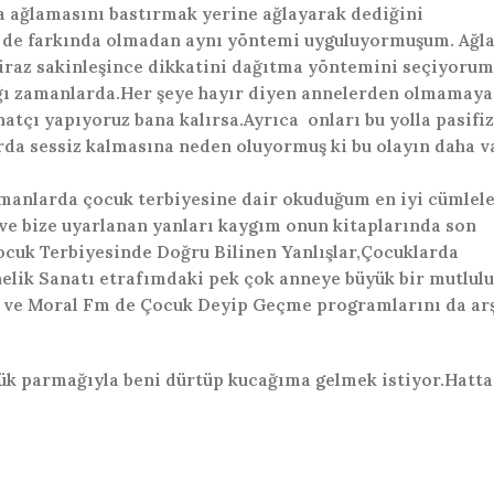
 ağlamasını bastırmak yerine ağlayarak dediğini
n de farkında olmadan aynı yöntemi uyguluyormuşum. Ağl
raz sakinleşince dikkatini dağıtma yöntemini seçiyorum
ağı zamanlarda.Her şeye hayır diyen annelerden olmamaya
atçı yapıyoruz bana kalırsa.Ayrıca onları bu yolla pasifi
da sessiz kalmasına neden oluyormuş ki bu olayın daha 
manlarda çocuk terbiyesine dair okuduğum en iyi cümlel
ve bize uyarlanan yanları kaygım onun kitaplarında son
ocuk Terbiyesinde Doğru Bilinen Yanlışlar,Çocuklarda
nelik Sanatı etrafımdaki pek çok anneye büyük bir mutlulu
'de ve Moral Fm de Çocuk Deyip Geçme programlarını da ar
k parmağıyla beni dürtüp kucağıma gelmek istiyor.Hatta