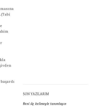
amasına
.(Tabi
ze
vahim
er
kla
şivden
 başardı
SON YAZILARIM
Beni üç kelimeyle tanımlayın