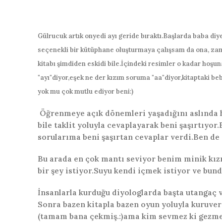
Gülrucuk artık onyedi ayı geride bıraktı.Başlarda baba diye
seçenekli bir kütüphane oluşturmaya çalışsam da ona, zam
kitabı şimdiden eskidi bile.İçindeki resimler o kadar hoş
"ayı"diyor,eşek ne der kızım soruma "aa"diyor,kitaptaki beb
yok mu çok mutlu ediyor beni:)
Öğrenmeye açık dönemleri yaşadığını aslında h
bile taklit yoluyla cevaplayarak beni şaşırtıyor
sorularıma beni şaşırtan cevaplar verdi.Ben de 
Bu arada en çok mantı seviyor benim minik kızı
bir şey istiyor.Suyu kendi içmek istiyor ve bund
İnsanlarla kurduğu diyologlarda başta utangaç 
Sonra bazen kitapla bazen oyun yoluyla kuruveri
(tamam bana çekmiş.:)ama kim sevmez ki gezmey