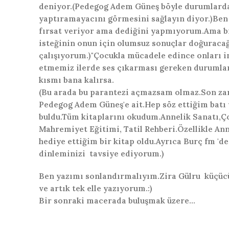
deniyor.(Pedegog Adem Güneş böyle durumlarda
yaptıramayacını görmesini sağlayın diyor.)Be
fırsat veriyor ama dediğini yapmıyorum.Ama bi
isteğinin onun için olumsuz sonuçlar doğurac
çalışıyorum.)"Çocukla mücadele edince onları in
etmemiz ilerde ses çıkarması gereken durumlar
kısmı bana kalırsa.
(Bu arada bu parantezi açmazsam olmaz.Son za
Pedegog Adem Güneş'e ait.Hep söz ettiğim batı 
buldu.Tüm kitaplarını okudum.Annelik Sanatı,Ç
Mahremiyet Eğitimi, Tatil Rehberi.Özellikle An
hediye ettiğim bir kitap oldu.Ayrıca Burç fm 
dinleminizi tavsiye ediyorum.)
Ben yazımı sonlandırmalıyım.Zira Gülru küçücü
ve artık tek elle yazıyorum.:)
Bir sonraki macerada buluşmak üzere…