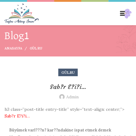
Blog1
ANASAYFA
GÜLRU
GÜLRU
Sab?r E?i?i…
Admin
h3 class=”post-title entry-title” style=”text-align: center;”>
Sab?r E?i?i…
Büyümek varl???n? kar??ndakine ispat etmek demek