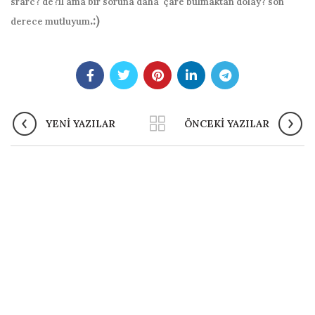
srarc? de?il ama bir soruna daha çare bulmaktan dolay? son
.:)
derece mutluyum
YENI YAZILAR
ÖNCEKI YAZILAR