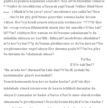
galiba.Ergenken hepimizin söyledi?i "ben art?k büyüdüm"cümlesi
bebekler de istediklerini a?layarak yapt?rmak ?ekline dönü?üyor
bence.Minik k?z?m yava? yava? onsekizinci aya yakla?m??ken
ba??ms?z bir güç geli?tirme gayretine sonuna kadar devam
ediyor. Her?eyi kendi yemek istiyor,izin verilmezse "?????h"diye
bir cevap veriyor.Zihnimdeki alarm yine bir annelik e?i?ine tak?
ld???m? söylüyor.Her zaman en do?rusunu yakalamam?z da
mümkün olmuyor ne yaz?kki…Bilinçalt?,modelleme,okuduklar?
m?z her?ey kar???p do?runun görülmesine ve do?ru davran??lar
sergilenmesine engel oluyor.Her durumu payla?t???m?za göre
bu durumu da ?skalamak olmaz?
Tu?ba
E?i?e tak?lm??
*Bu arada bo? durmad?m tabi dan??t?m.18 aydaki bu
nazlanmalar gayet normalmi?.
Yemek konusunda ben her ne kadar kaslar? geli?sin diye
müdahale etmek istemesem de bazen tehlikeli durumlar da
oluyor.O zamanlar ne kadar a?larsa a?las?n anne olarak teslim
olmamam?z gerekiyormu?.Neyseki benim küçük k?z?m o kadar ?