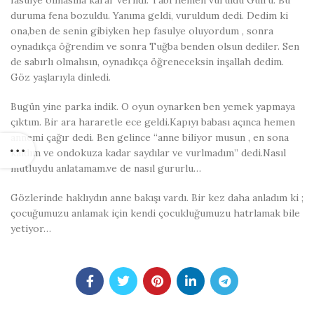
fasulye olmasına karar verildi. Tabi hemen vuruldu Gülru. Bu
duruma fena bozuldu. Yanıma geldi, vuruldum dedi. Dedim ki
ona,ben de senin gibiyken hep fasulye oluyordum , sonra
oynadıkça öğrendim ve sonra Tuğba benden olsun dediler. Sen
de sabırlı olmalısın, oynadıkça öğreneceksin inşallah dedim.
Göz yaşlarıyla dinledi.
Bugün yine parka indik. O oyun oynarken ben yemek yapmaya
çıktım. Bir ara hararetle ece geldi.Kapıyı babası açınca hemen
annemi çağır dedi. Ben gelince “anne biliyor musun , en sona
kaldım ve ondokuza kadar saydılar ve vurlmadım” dedi.Nasıl
mutluydu anlatamam.ve de nasıl gururlu…
Gözlerinde haklıydın anne bakışı vardı. Bir kez daha anladım ki ;
çocuğumuzu anlamak için kendi çocukluğumuzu hatrlamak bile
yetiyor…