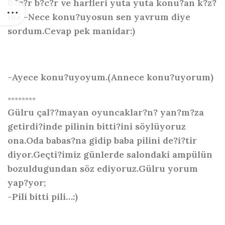
B?c?r b?c?r ve harfleri yuta yuta konu?an k?z?
ma -Nece konu?uyosun sen yavrum diye
sordum.Cevap pek manidar:)
-Ayece konu?uyoyum.(Annece konu?uyorum)
********
Gülru çal??mayan oyuncaklar?n? yan?m?za
getirdi?inde pilinin bitti?ini söylüyoruz
ona.Oda babas?na gidip baba pilini de?i?tir
diyor.Geçti?imiz günlerde salondaki ampülün
bozuldugundan söz ediyoruz.Gülru yorum
yap?yor;
-Pili bitti pili…:)