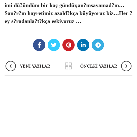
imi dü?ündüm bir kaç gündür,an?msayamad?m…
San?r?m hayretimiz azald?kça büyüyoruz biz…Her ?
ey s?radanla?t?kça eskiyoruz …
YENI YAZILAR
ÖNCEKI YAZILAR