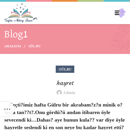
Blog1
ANASAYFA
GÜLRU
GÜLRU
hayret
Admin
Geçti?imiz hafta Gülru bir akrabam?z?n minik o?
luyla tan??t?.Onu gördü?ü andan itibaren öyle
sevecendi ki…Dahas? aye bunun kula?? var diye öyle
hayretle seslendi ki en son neye bu kadar hayret etti?