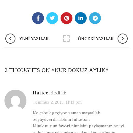
YENI YAZILAR
ÖNCEKI YAZILAR
2 THOUGHTS ON “
NUR DOKUZ AYLIK
”
hatice
dedi ki:
Temmuz 2, 2013, 11:13 pm
Ne çabuk geçiyor zaman.maşaallah
büyüyüverdi.rabbim hıfzetsin.
Minik nur’un favori ninnisinı paylaşmanız ne iyi
oldu:).anne sütünden ayrılan, iki-üç gündür