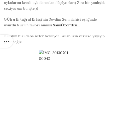
uykularını kendi uykularından düşüyorlar:) Zira bir yanlışlık
seziyorum bu işte:))
GÜlru Ertuğrul Erkişi’nin Sevdim Seni ilahisi eşliğinde
uyurdu.Nur’un favori ninnisi
SamiÖzer’den
…
Bakalım bizi daha neler bekliyor…Allah izin verirse yaşayıp
göreceğiz