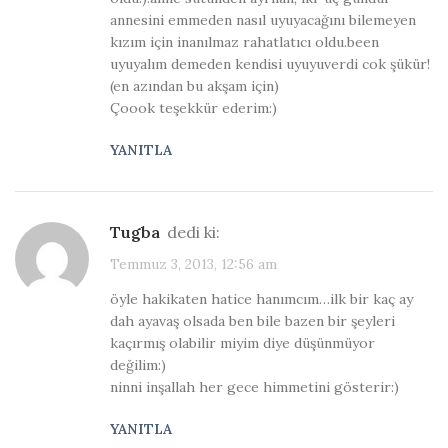
annesini emmeden nasıl uyuyacağını bilemeyen
kızım için inanılmaz rahatlatıcı oldu.been
uyuyalım demeden kendisi uyuyuverdi cok şükür!
(en azından bu akşam için)
Çoook teşekkür ederim:)
YANITLA
tugba
dedi ki:
Temmuz 3, 2013, 12:56 am
öyle hakikaten hatice hanımcım…ilk bir kaç ay
dah ayavaş olsada ben bile bazen bir şeyleri
kaçırmış olabilir miyim diye düşünmüyor
değilim:)
ninni inşallah her gece himmetini gösterir:)
YANITLA