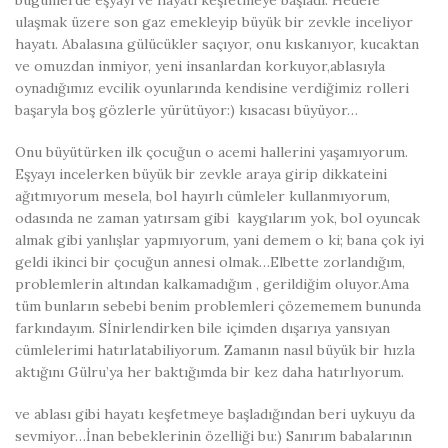
bugünlerde eşyayı ve hayatı keşfetmeye başladı. Hedefe
ulaşmak üzere son gaz emekleyip büyük bir zevkle inceliyor
hayatı. Abalasına gülücükler saçıyor, onu kıskanıyor, kucaktan
ve omuzdan inmiyor, yeni insanlardan korkuyor,ablasıyla
oynadığımız evcilik oyunlarında kendisine verdiğimiz rolleri
başaryla boş gözlerle yürütüyor:) kısacası büyüyor…
Onu büyütürken ilk çocuğun o acemi hallerini yaşamıyorum.
Eşyayı incelerken büyük bir zevkle araya girip dikkateini
ağıtmıyorum mesela, bol hayırlı cümleler kullanmıyorum,
odasında ne zaman yatırsam gibi kaygılarım yok, bol oyuncak
almak gibi yanlışlar yapmıyorum, yani demem o ki; bana çok iyi
geldi ikinci bir çocuğun annesi olmak…Elbette zorlandığım,
problemlerin altından kalkamadığım , gerildiğim oluyor.Ama
tüm bunların sebebi benim problemleri çözememem bununda
farkındayım. Sİnirlendirken bile içimden dışarıya yansıyan
cümlelerimi hatırlatabiliyorum. Zamanın nasıl büyük bir hızla
aktığını Gülru’ya her baktığımda bir kez daha hatırlıyorum.
ve ablası gibi hayatı keşfetmeye başladığından beri uykuyu da
sevmiyor…İnan bebeklerinin özelliği bu:) Sanırım babalarının