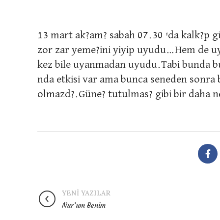
13 mart ak?am? sabah 07.30 'da kalk?p g
zor zar yeme?ini yiyip uyudu…Hem de uy
kez bile uyanmadan uyudu.Tabi bunda bu 
nda etkisi var ama bunca seneden sonra 
olmazd?.Güne? tutulmas? gibi bir daha n
YENI YAZILAR
Nur’um Benim