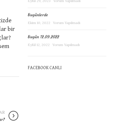
Eylül 29, 2023
Yorum Yapılmadı
Bugünlerde
kizde
Ekim 10, 2022
Yorum Yapılmadı
ar bir
Bugün 12.09.2022
lar?
Eylül 12, 2022
Yorum Yapılmadı
zsem
FACEBOOK CANLI
AR
ar?