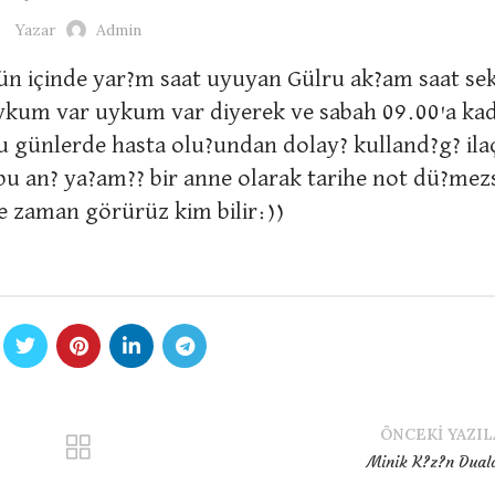
Yazar
Admin
ün içinde yar?m saat uyuyan Gülru ak?am saat se
kum var uykum var diyerek ve sabah 09.00'a kad
günlerde hasta olu?undan dolay? kulland?g? ilaç
bu an? ya?am?? bir anne olarak tarihe not dü?me
e zaman görürüz kim bilir:))
ÖNCEKI YAZIL
Minik K?z?n Dual